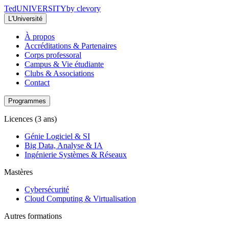
Ted
UNIVERSITY
by clevory
L'Université
À propos
Accréditations & Partenaires
Corps professoral
Campus & Vie étudiante
Clubs & Associations
Contact
Programmes
Licences (3 ans)
Génie Logiciel & SI
Big Data, Analyse & IA
Ingénierie Systèmes & Réseaux
Mastères
Cybersécurité
Cloud Computing & Virtualisation
Autres formations