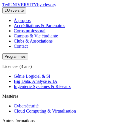
Ted
UNIVERSITY
by clevory
L'Université
À propos
Accréditations & Partenaires
Corps professoral
Campus & Vie étudiante
Clubs & Associations
Contact
Programmes
Licences (3 ans)
Génie Logiciel & SI
Big Data, Analyse & IA
Ingénierie Systèmes & Réseaux
Mastères
Cybersécurité
Cloud Computing & Virtualisation
Autres formations