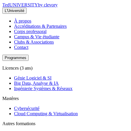
Ted
UNIVERSITY
by clevory
L'Université
À propos
Accréditations & Partenaires
Corps professoral
Campus & Vie étudiante
Clubs & Associations
Contact
Programmes
Licences (3 ans)
Génie Logiciel & SI
Big Data, Analyse & IA
Ingénierie Systèmes & Réseaux
Mastères
Cybersécurité
Cloud Computing & Virtualisation
Autres formations