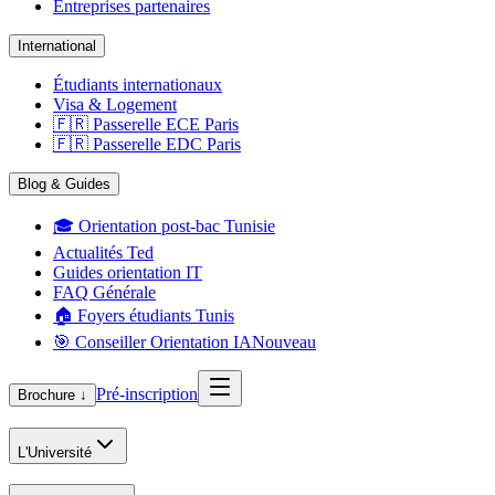
Entreprises partenaires
International
Étudiants internationaux
Visa & Logement
🇫🇷 Passerelle ECE Paris
🇫🇷 Passerelle EDC Paris
Blog & Guides
🎓 Orientation post-bac Tunisie
Actualités Ted
Guides orientation IT
FAQ Générale
🏠 Foyers étudiants Tunis
🎯 Conseiller Orientation IA
Nouveau
Pré-inscription
Brochure ↓
L'Université