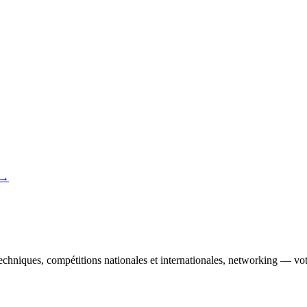
 →
echniques, compétitions nationales et internationales, networking — votr