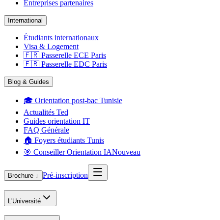
Entreprises partenaires
International
Étudiants internationaux
Visa & Logement
🇫🇷 Passerelle ECE Paris
🇫🇷 Passerelle EDC Paris
Blog & Guides
🎓 Orientation post-bac Tunisie
Actualités Ted
Guides orientation IT
FAQ Générale
🏠 Foyers étudiants Tunis
🎯 Conseiller Orientation IA
Nouveau
Pré-inscription
Brochure ↓
L'Université