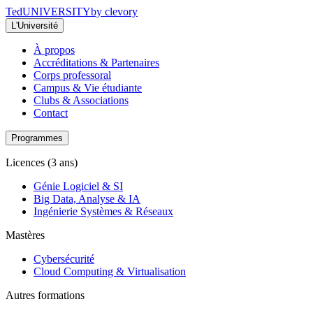
Ted
UNIVERSITY
by clevory
L'Université
À propos
Accréditations & Partenaires
Corps professoral
Campus & Vie étudiante
Clubs & Associations
Contact
Programmes
Licences (3 ans)
Génie Logiciel & SI
Big Data, Analyse & IA
Ingénierie Systèmes & Réseaux
Mastères
Cybersécurité
Cloud Computing & Virtualisation
Autres formations