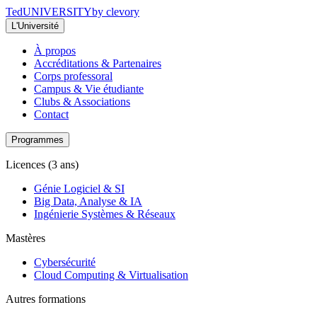
Ted
UNIVERSITY
by clevory
L'Université
À propos
Accréditations & Partenaires
Corps professoral
Campus & Vie étudiante
Clubs & Associations
Contact
Programmes
Licences (3 ans)
Génie Logiciel & SI
Big Data, Analyse & IA
Ingénierie Systèmes & Réseaux
Mastères
Cybersécurité
Cloud Computing & Virtualisation
Autres formations