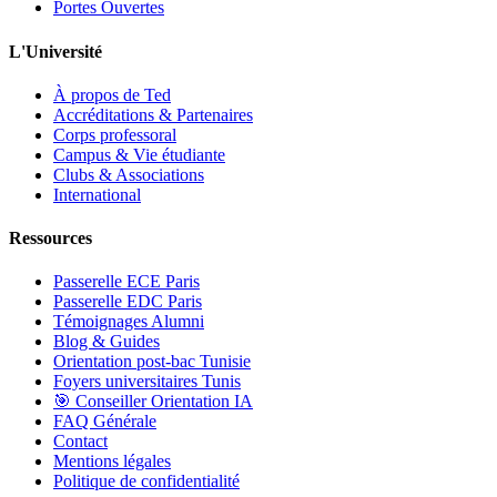
Portes Ouvertes
L'Université
À propos de Ted
Accréditations & Partenaires
Corps professoral
Campus & Vie étudiante
Clubs & Associations
International
Ressources
Passerelle ECE Paris
Passerelle EDC Paris
Témoignages Alumni
Blog & Guides
Orientation post-bac Tunisie
Foyers universitaires Tunis
🎯 Conseiller Orientation IA
FAQ Générale
Contact
Mentions légales
Politique de confidentialité