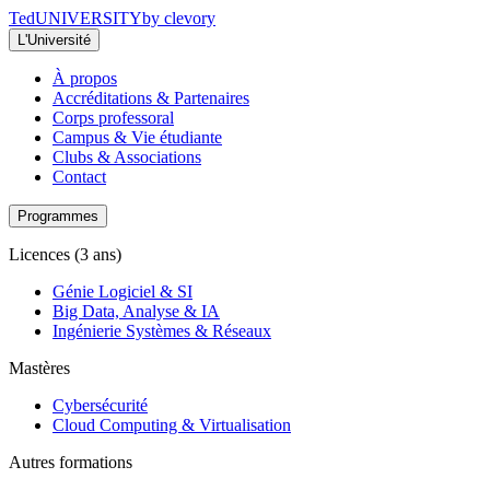
Ted
UNIVERSITY
by clevory
L'Université
À propos
Accréditations & Partenaires
Corps professoral
Campus & Vie étudiante
Clubs & Associations
Contact
Programmes
Licences (3 ans)
Génie Logiciel & SI
Big Data, Analyse & IA
Ingénierie Systèmes & Réseaux
Mastères
Cybersécurité
Cloud Computing & Virtualisation
Autres formations