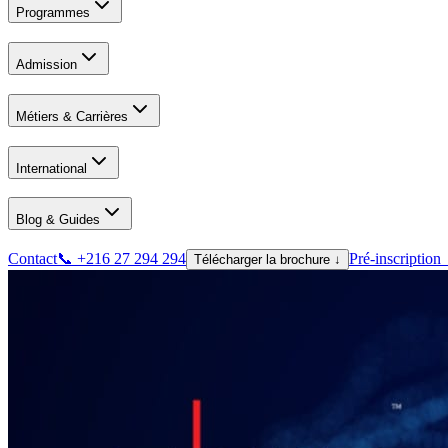
Programmes
Admission
Métiers & Carrières
International
Blog & Guides
Contact
📞 +216 27 294 294
Pré-inscription
Télécharger la brochure ↓