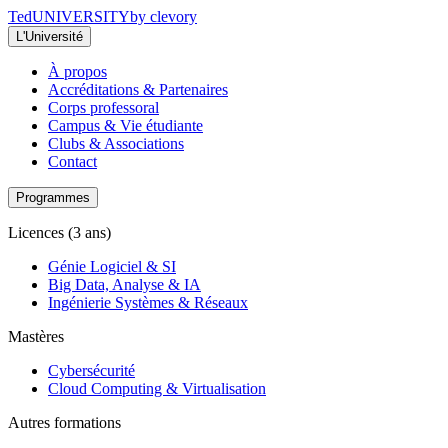
Ted
UNIVERSITY
by clevory
L'Université
À propos
Accréditations & Partenaires
Corps professoral
Campus & Vie étudiante
Clubs & Associations
Contact
Programmes
Licences (3 ans)
Génie Logiciel & SI
Big Data, Analyse & IA
Ingénierie Systèmes & Réseaux
Mastères
Cybersécurité
Cloud Computing & Virtualisation
Autres formations