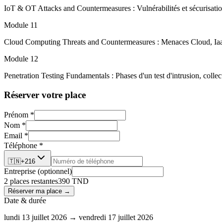
IoT & OT Attacks and Countermeasures : Vulnérabilités et sécurisati
Module 11
Cloud Computing Threats and Countermeasures : Menaces Cloud, IaaS
Module 12
Penetration Testing Fundamentals : Phases d'un test d'intrusion, collect
Réserver votre place
Prénom *
Nom *
Email *
Téléphone *
🇹🇳
+216
Entreprise (optionnel)
2
place
s
restante
s
390 TND
Réserver ma place →
Date & durée
lundi 13 juillet 2026 → vendredi 17 juillet 2026