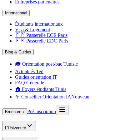
Entreprises partenaires
International
Étudiants internationaux
Visa & Logement
🇫🇷 Passerelle ECE Paris
🇫🇷 Passerelle EDC Paris
Blog & Guides
🎓 Orientation post-bac Tunisie
Actualités Ted
Guides orientation IT
FAQ Générale
🏠 Foyers étudiants Tunis
🎯 Conseiller Orientation IA
Nouveau
Pré-inscription
Brochure ↓
L'Université